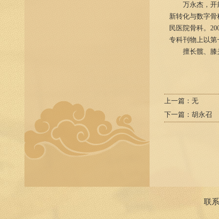
万永杰，开封市
新转化与数字骨
民医院骨科。2
专科刊物上以第
擅长髋、膝关
上一篇：
无
下一篇：
胡永召
联