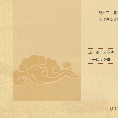
胡永召，开封市
主攻创伤骨折
上一篇：
万永杰
下一篇：
张健
联