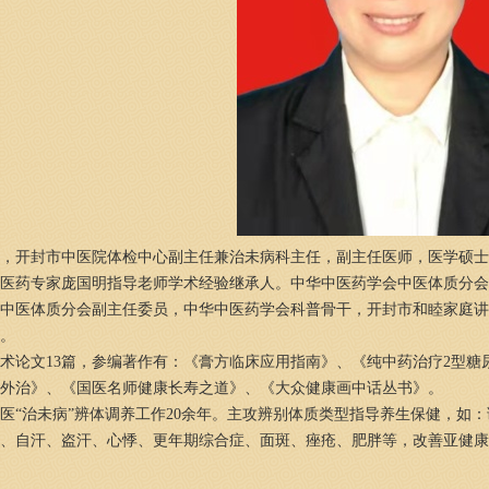
开封市中医院体检中心副主任兼治未病科主任，副主任医师，医学硕士
医药专家庞国明指导老师学术经验继承人。中华中医药学会中医体质分会
中医体质分会副主任委员，中华中医药学会科普骨干，开封市和睦家庭讲
。
论文13篇，参编著作有：《膏方临床应用指南》、《纯中药治疗2型糖
外治》、《国医名师健康长寿之道》、《大众健康画中话丛书》。
治未病”辨体调养工作20余年。主攻辨别体质类型指导养生保健，如：
、自汗、盗汗、心悸、更年期综合症、面斑、痤疮、肥胖等，改善亚健康