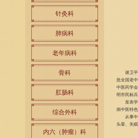
针灸科
肺病科
老年病科
骨科
谢卫平，
批全国老中
中医药学会
肛肠科
明市民标兵
发表学术
病中医特色
综合外科
从事中医“
头晕、失眠
内六（肿瘤）科