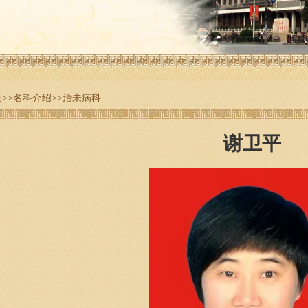
页
>>
名科介绍
>>
治未病科
谢卫平