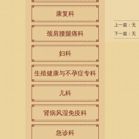
康复科
上一篇：
无
颈肩腰腿痛科
下一篇：
无
妇科
生殖健康与不孕症专科
儿科
肾病风湿免疫科
急诊科