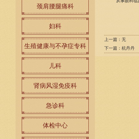
从事眼科临床近
颈肩腰腿痛科
妇科
上一篇：
无
生殖健康与不孕症专科
下一篇：
杭丹丹
儿科
肾病风湿免疫科
急诊科
体检中心