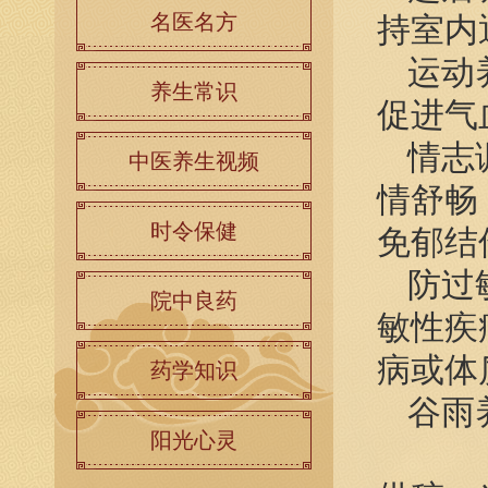
名医名方
持室内
运动
养生常识
促进气
情志
中医养生视频
情舒畅
时令保健
免郁结
防过
院中良药
敏性疾
病或体
药学知识
谷雨
阳光心灵