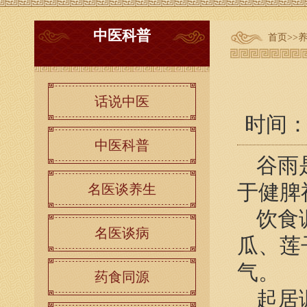
中医科普
首页
>>
话说中医
时间：20
中医科普
谷雨
于健脾
名医谈养生
饮食
名医谈病
瓜、莲
气。
药食同源
起居