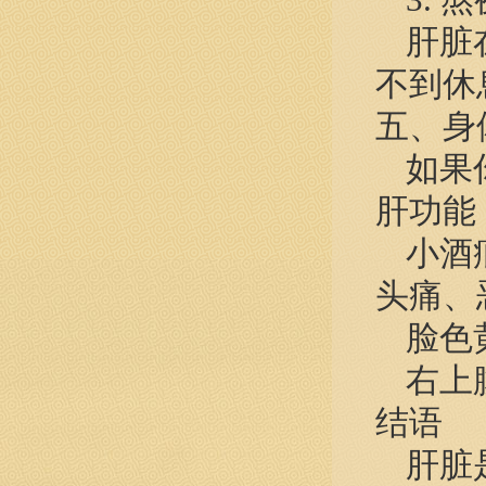
肝脏
不到休
五、身
如果
肝功能
小酒
头痛、
脸色
右上
结语
肝脏