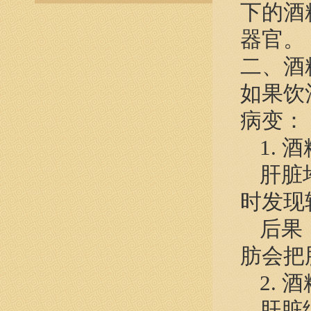
下的酒
器官。
二、酒
如果饮
病变：
1.
肝脏
时发现
后果
肪会把
2.
肝脏