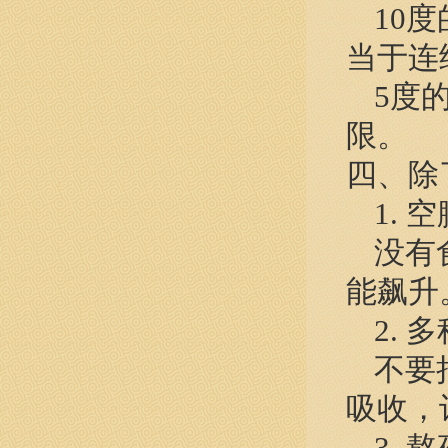
10
当于连
5度
限。
四、除
1. 
没有
能飙升
2. 
不要
吸收，
3. 