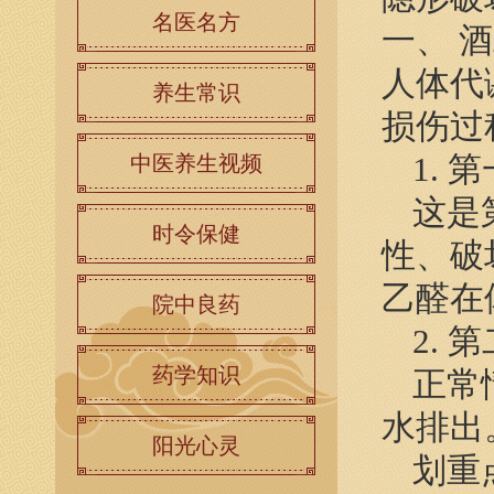
名医名方
一、 
人体代
养生常识
损伤过
1. 
中医养生视频
这是
时令保健
性、破
乙醛在
院中良药
2. 
药学知识
正常
水排出
阳光心灵
划重