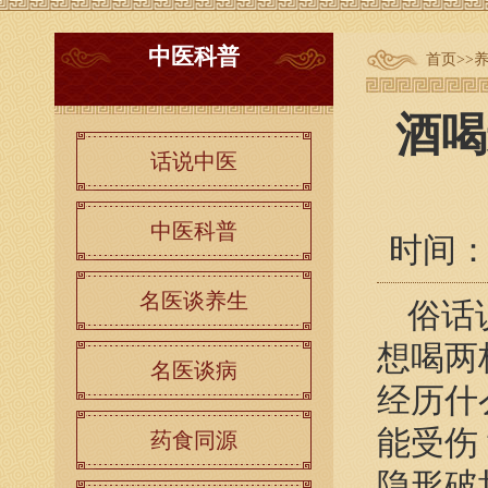
中医科普
首页
>>
酒喝
话说中医
中医科普
时间：20
名医谈养生
俗话
想喝两
名医谈病
经历什
能受伤
药食同源
隐形破