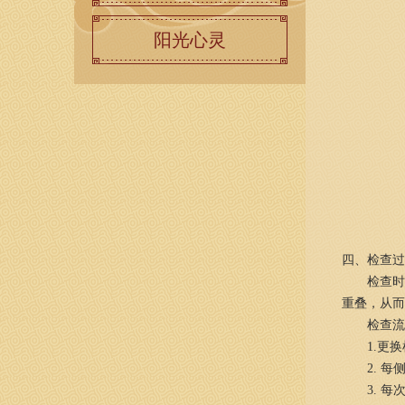
阳光心灵
四、检查过
检查时
重叠，从
检查流
1.更
2. 
3. 