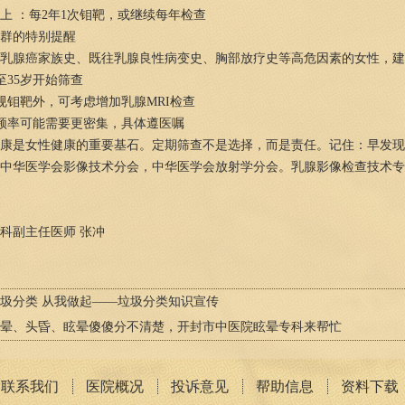
以上 ：每2年1次钼靶，或继续每年检查
群的特别提醒
乳腺癌家族史、既往乳腺良性病变史、胸部放疗史等高危因素的女性，建
至35岁开始筛查
规钼靶外，可考虑增加乳腺MRI检查
频率可能需要更密集，具体遵医嘱
康是女性健康的重要基石。定期筛查不是选择，而是责任。记住：早发现
华医学会影像技术分会，中华医学会放射学分会。乳腺影像检查技术专家共识 [J]. 
科副主任医师 张冲
圾分类 从我做起——垃圾分类知识宣传
晕、头昏、眩晕傻傻分不清楚，开封市中医院眩晕专科来帮忙
联系我们
医院概况
投诉意见
帮助信息
资料下载