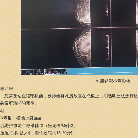
乳腺钼靶检查影像
程详解
，您需要站在钼靶机前，技师会将乳房放置在托板上，用透明压板进行适
而获得更清晰的图像。
程
换检查服，摘除上身饰品
每侧乳房拍摄两个标准体位（头尾位和斜位）
每次压迫持续几秒钟，整个过程约15-20分钟