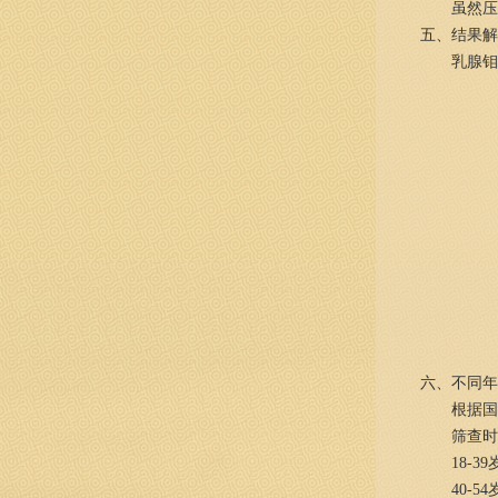
虽然
五、结果解
乳腺钼
六、不同年
根据国
筛查时
18-
40-5