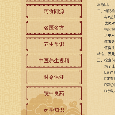
本原因。
药食同源
二、钼靶检
与B超
优势对
名医名方
钙化检
历史对
筛查效
养生常识
值得注
精准。因此
中医养生视频
三、检查前
为了让
最佳
时令保健
穿着
禁忌
特殊
院中良药
药学知识