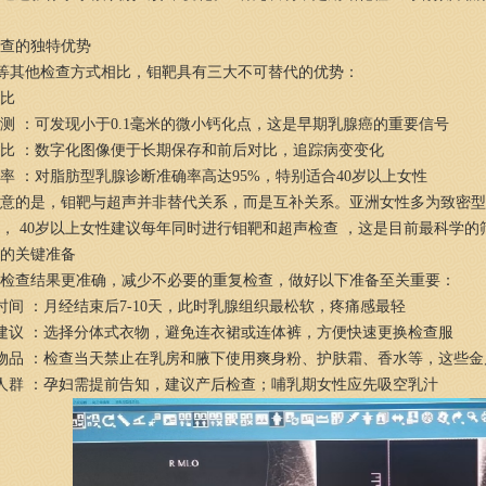
查的独特优势
等其他检查方式相比，钼靶具有三大不可替代的优势：
比
测 ：可发现小于0.1毫米的微小钙化点，这是早期乳腺癌的重要信号
比 ：数字化图像便于长期保存和前后对比，追踪病变变化
率 ：对脂肪型乳腺诊断准确率高达95%，特别适合40岁以上女性
意的是，钼靶与超声并非替代关系，而是互补关系。亚洲女性多为致密型
， 40岁以上女性建议每年同时进行钼靶和超声检查 ，这是目前最科学
的关键准备
检查结果更准确，减少不必要的重复检查，做好以下准备至关重要：
时间 ：月经结束后7-10天，此时乳腺组织最松软，疼痛感最轻
建议 ：选择分体式衣物，避免连衣裙或连体裤，方便快速更换检查服
物品 ：检查当天禁止在乳房和腋下使用爽身粉、护肤霜、香水等，这些
人群 ：孕妇需提前告知，建议产后检查；哺乳期女性应先吸空乳汁