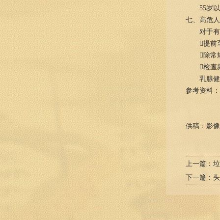
55岁
七、高危人
对于有
提前
除常
检查
乳腺健
参考资料：中
供稿：影像
上一篇：
垃
下一篇：
头