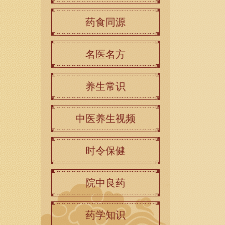
药食同源
名医名方
养生常识
中医养生视频
时令保健
院中良药
药学知识